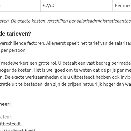
n
€2,50
Per med
ieven. De exacte kosten verschillen per salarisadministratiekanto
de tarieven?
 verschillende factoren. Allereerst speelt het tarief van de salari
t per persoon.
l medewerkers een grote rol. U betaalt een vast bedrag per med
hoger de kosten. Het is wel goed om te weten dat de prijs per 
n. De exacte werkzaamheden die u uitbesteedt hebben ook invloed
ratie uit te besteden, dan zijn de prijzen natuurlijk hoger dan wa
meer:
ateur.
itbesteedt.