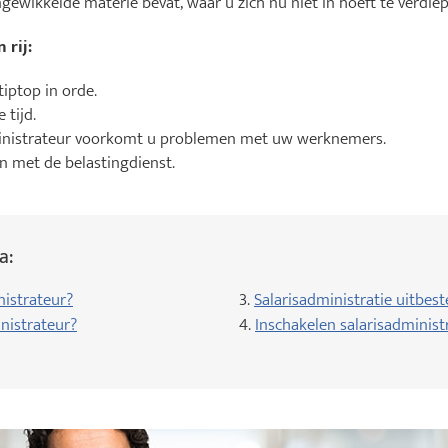
ingewikkelde materie bevat, waar u zich nu niet in hoeft te verdie
 rij:
tiptop in orde.
 tijd.
inistrateur voorkomt u problemen met uw werknemers.
 met de belastingdienst.
a:
nistrateur?
3.
Salarisadministratie uitbest
nistrateur?
4.
Inschakelen salarisadminist