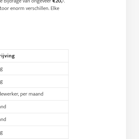
ge bijdrage van ongeveer
€20,-
.
toor enorm verschillen. Elke
ijving
ig
ig
ewerker, per maand
and
and
ig