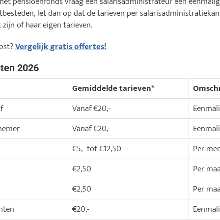
 het pensioenfonds vraag een salarisadministrateur een eenmali
itbesteden, let dan op dat de tarieven per salarisadministratiekan
zijn of haar eigen tarieven.
kost?
Vergelijk gratis offertes!
sten 2026
Gemiddelde tarieven*
Omschr
f
Vanaf €20,-
Eenmal
knemer
Vanaf €20,-
Eenmal
€5,- tot €12,50
Per med
€2,50
Per ma
€2,50
Per ma
hten
€20,-
Eenmal