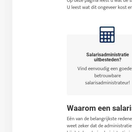
Op deze pagina leest u wat de s
U leest wat dit ongeveer kost en
Salarisadministratie
uitbesteden?
Vind eenvoudig een goede
betrouwbare
salarisadministrateur!
Waarom een salari
Eén van de belangrijkste redenen
weet zeker dat de administrati