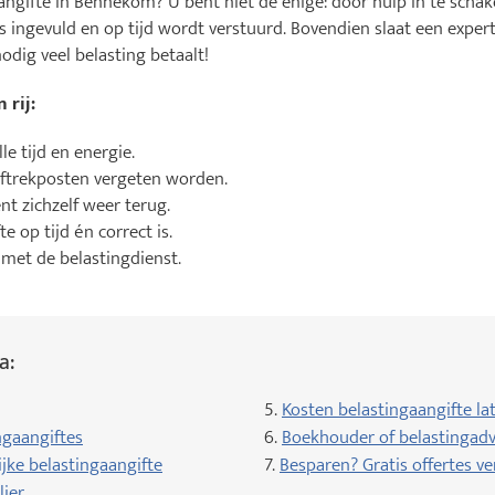
aangifte in Bennekom? U bent niet de enige: door hulp in te schake
is ingevuld en op tijd wordt verstuurd. Bovendien slaat een exper
dig veel belasting betaalt!
 rij:
e tijd en energie.
aftrekposten vergeten worden.
nt zichzelf weer terug.
e op tijd én correct is.
met de belastingdienst.
a:
5.
Kosten belastingaangifte la
ngaangiftes
6.
Boekhouder of belastingadv
jke belastingaangifte
7.
Besparen? Gratis offertes ve
lier