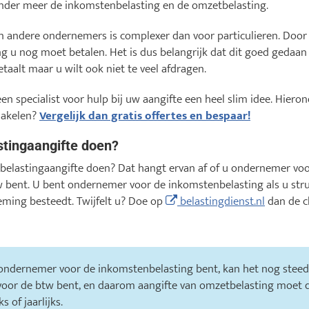
 onder meer de inkomstenbelasting en de omzetbelasting.
n andere ondernemers is complexer dan voor particulieren. Door 
ng u nog moet betalen. Het is dus belangrijk dat dit goed gedaa
taalt maar u wilt ook niet te veel afdragen.
n specialist voor hulp bij uw aangifte een heel slim idee. Hieron
chakelen?
Vergelijk dan gratis offertes en bespaar!
stingaangifte doen?
lastingaangifte doen? Dat hangt ervan af of u ondernemer voo
 bent. U bent ondernemer voor de inkomstenbelasting als u stru
ming besteedt. Twijfelt u? Doe op
belastingdienst.nl
dan de c
 ondernemer voor de inkomstenbelasting bent, kan het nog ste
oor de btw bent, en daarom aangifte van omzetbelasting moet d
 of jaarlijks.