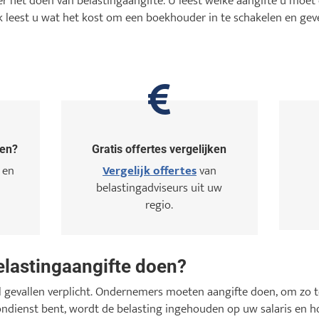
r het doen van belastingaangifte. U leest welke aangifte u moet 
Ook leest u wat het kost om een boekhouder in te schakelen en gev
oen?
Gratis offertes vergelijken
 en
Vergelijk offertes
van
belastingadviseurs uit uw
regio.
lastingaangifte doen?
el gevallen verplicht. Ondernemers moeten aangifte doen, om zo 
ondienst bent, wordt de belasting ingehouden op uw salaris en hoe