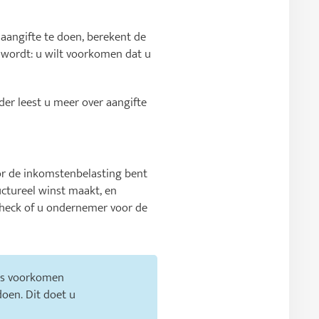
aangifte te doen, berekent de
n wordt: u wilt voorkomen dat u
der leest u meer over aangifte
r de inkomstenbelasting bent
ctureel winst maakt, en
heck of u ondernemer voor de
eds voorkomen
oen. Dit doet u