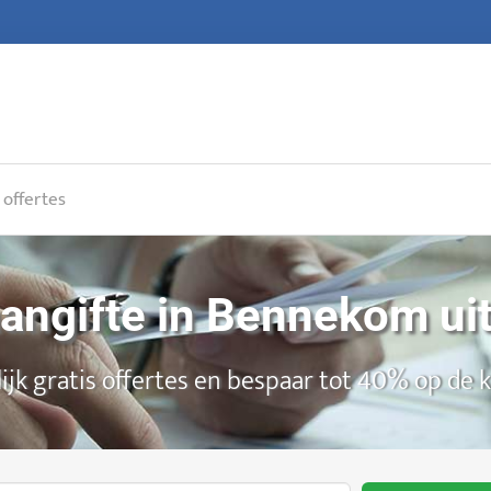
 offertes
aangifte in Bennekom ui
ijk gratis offertes en bespaar tot 40% op de 