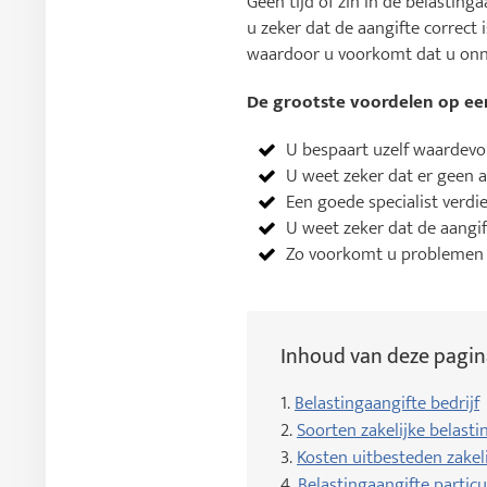
Geen tijd of zin in de belasting
u zeker dat de aangifte correct 
waardoor u voorkomt dat u onno
De grootste voordelen op een
U bespaart uzelf waardevoll
U weet zeker dat er geen 
Een goede specialist verdie
U weet zeker dat de aangift
Zo voorkomt u problemen 
Inhoud van deze pagin
1.
Belastingaangifte bedrijf
2.
Soorten zakelijke belasti
3.
Kosten uitbesteden zakeli
4.
Belastingaangifte particu