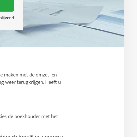
jblijvend
 te maken met de omzet- en
g weer terugkrijgen. Heeft u
 kies de boekhouder met het