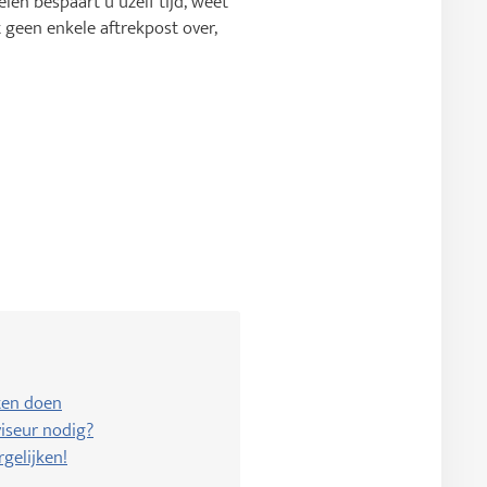
len bespaart u uzelf tijd, weet
t geen enkele aftrekpost over,
ten doen
iseur nodig?
rgelijken!