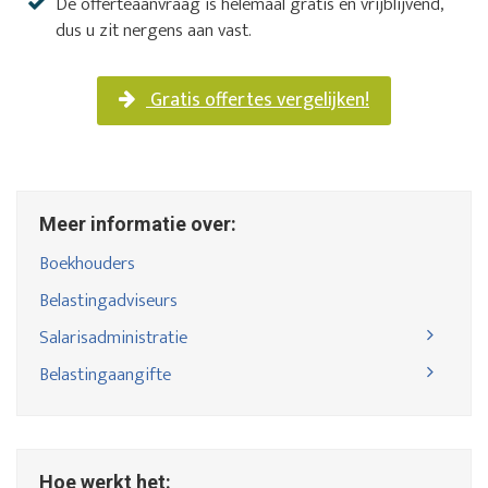
De offerteaanvraag is helemaal gratis en vrijblijvend,
dus u zit nergens aan vast.
Gratis offertes vergelijken!
Meer informatie over:
Boekhouders
Belastingadviseurs
Kosten boekhouder
Salarisadministratie
Boekhouder gezocht
Kosten belastingadviseur
Belastingaangifte
Hoe werkt het: