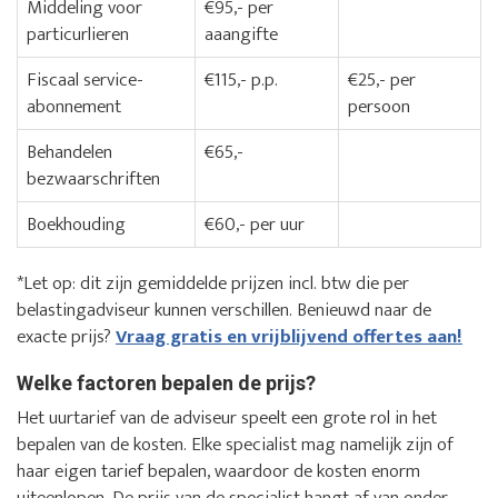
Middeling voor
€95,- per
particurlieren
aaangifte
Fiscaal service-
€115,- p.p.
€25,- per
abonnement
persoon
Behandelen
€65,-
bezwaarschriften
Boekhouding
€60,- per uur
*Let op: dit zijn gemiddelde prijzen incl. btw die per
belastingadviseur kunnen verschillen. Benieuwd naar de
exacte prijs?
Vraag gratis en vrijblijvend offertes aan!
Welke factoren bepalen de prijs?
Het uurtarief van de adviseur speelt een grote rol in het
bepalen van de kosten. Elke specialist mag namelijk zijn of
haar eigen tarief bepalen, waardoor de kosten enorm
uiteenlopen. De prijs van de specialist hangt af van onder