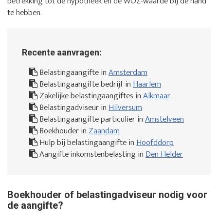
betrekking tot de hypotheek en de WOZ-waarde bij de hand
te hebben.
Recente aanvragen:
Belastingaangifte in
Amsterdam
Belastingaangifte bedrijf in
Haarlem
Zakelijke belastingaangiftes in
Alkmaar
Belastingadviseur in
Hilversum
Belastingaangifte particulier in
Amstelveen
Boekhouder in
Zaandam
Hulp bij belastingaangifte in
Hoofddorp
Aangifte inkomstenbelasting in
Den Helder
Boekhouder of belastingadviseur nodig voor
de aangifte?