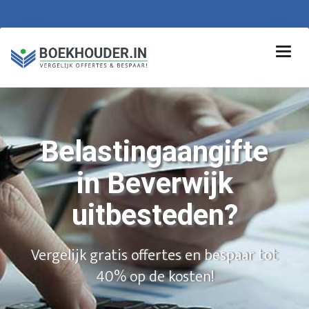
Belastingaangifte
in Beverwijk
uitbesteden?
Vergelijk gratis offertes en bespaar tot
40% op de kosten!