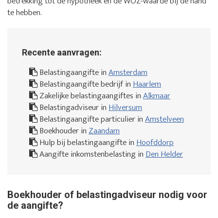
betrekking tot de hypotheek en de WOZ-waarde bij de hand
te hebben.
Recente aanvragen:
Belastingaangifte in
Amsterdam
Belastingaangifte bedrijf in
Haarlem
Zakelijke belastingaangiftes in
Alkmaar
Belastingadviseur in
Hilversum
Belastingaangifte particulier in
Amstelveen
Boekhouder in
Zaandam
Hulp bij belastingaangifte in
Hoofddorp
Aangifte inkomstenbelasting in
Den Helder
Boekhouder of belastingadviseur nodig voor
de aangifte?