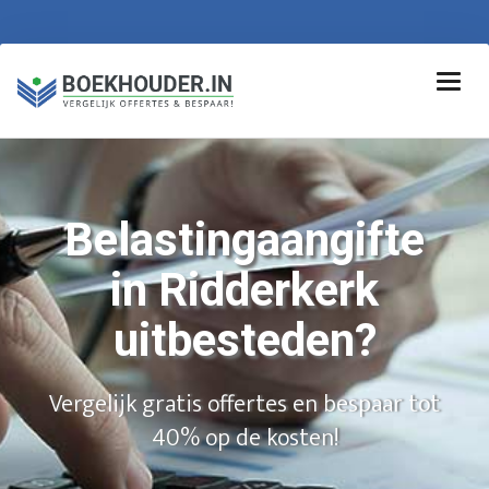
Belastingaangifte
in Ridderkerk
uitbesteden?
Vergelijk gratis offertes en bespaar tot
40% op de kosten!