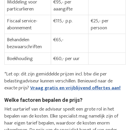
Middeling voor
€95,- per
particurlieren
aaangifte
Fiscaal service-
€115,- p.p.
€25,- per
abonnement
persoon
Behandelen
€65,-
bezwaarschriften
Boekhouding
€60,- per uur
*Let op: dit zijn gemiddelde prijzen incl. btw die per
belastingadviseur kunnen verschillen. Benieuwd naar de
exacte prijs?
Vraag gratis en vrijblijvend offertes aan!
Welke factoren bepalen de prijs?
Het uurtarief van de adviseur speelt een grote rol in het
bepalen van de kosten. Elke specialist mag namelijk zijn of
haar eigen tarief bepalen, waardoor de kosten enorm
uiteenlopen. De prijs van de specialist hangt af van onder