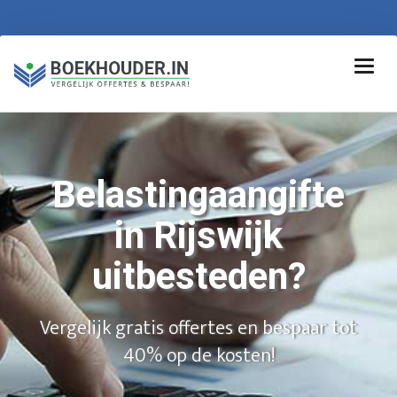
Belastingaangifte
in Rijswijk
uitbesteden?
Vergelijk gratis offertes en bespaar tot
40% op de kosten!