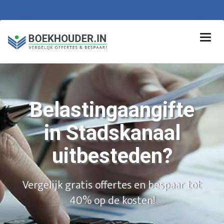
Belastingaangifte
in Stadskanaal
uitbesteden?
Vergelijk gratis offertes en bespaar tot
40% op de kosten!