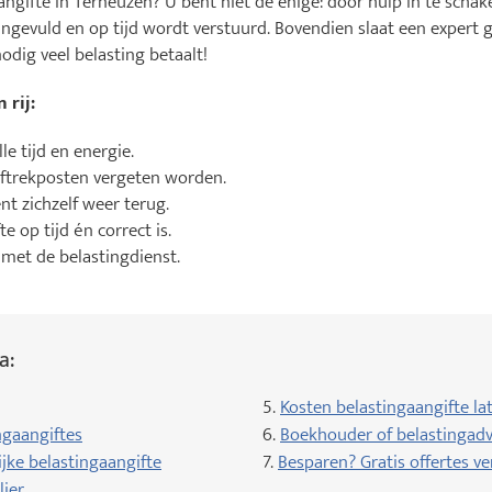
aangifte in Terneuzen? U bent niet de enige: door hulp in te schake
 ingevuld en op tijd wordt verstuurd. Bovendien slaat een expert 
dig veel belasting betaalt!
 rij:
e tijd en energie.
aftrekposten vergeten worden.
nt zichzelf weer terug.
e op tijd én correct is.
met de belastingdienst.
a:
5.
Kosten belastingaangifte la
ngaangiftes
6.
Boekhouder of belastingadv
jke belastingaangifte
7.
Besparen? Gratis offertes ve
lier