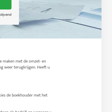
jblijvend
 te maken met de omzet- en
g weer terugkrijgen. Heeft u
 kies de boekhouder met het