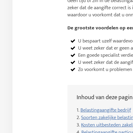
Geen tijd of zin in de belasting
zeker dat de aangifte correct is
waardoor u voorkomt dat u onno
De grootste voordelen op een
U bespaart uzelf waardevoll
U weet zeker dat er geen 
Een goede specialist verdie
U weet zeker dat de aangift
Zo voorkomt u problemen 
Inhoud van deze pagin
1.
Belastingaangifte bedrijf
2.
Soorten zakelijke belasti
3.
Kosten uitbesteden zakeli
4.
Belastingaangifte particu