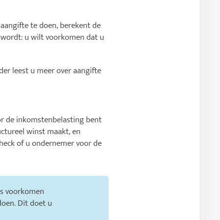
aangifte te doen, berekent de
n wordt: u wilt voorkomen dat u
der leest u meer over aangifte
r de inkomstenbelasting bent
ctureel winst maakt, en
heck of u ondernemer voor de
eds voorkomen
oen. Dit doet u