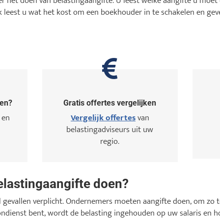
r het doen van belastingaangifte. U leest welke aangifte u moet 
Ook leest u wat het kost om een boekhouder in te schakelen en gev
oen?
Gratis offertes vergelijken
 en
Vergelijk offertes
van
belastingadviseurs uit uw
regio.
lastingaangifte doen?
el gevallen verplicht. Ondernemers moeten aangifte doen, om zo 
ondienst bent, wordt de belasting ingehouden op uw salaris en hoe