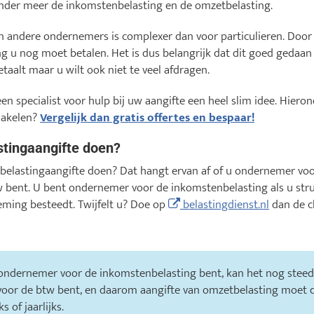
 onder meer de inkomstenbelasting en de omzetbelasting.
n andere ondernemers is complexer dan voor particulieren. Door 
ng u nog moet betalen. Het is dus belangrijk dat dit goed gedaa
taalt maar u wilt ook niet te veel afdragen.
n specialist voor hulp bij uw aangifte een heel slim idee. Hieron
chakelen?
Vergelijk dan gratis offertes en bespaar!
stingaangifte doen?
lastingaangifte doen? Dat hangt ervan af of u ondernemer voo
 bent. U bent ondernemer voor de inkomstenbelasting als u stru
ming besteedt. Twijfelt u? Doe op
belastingdienst.nl
dan de c
 ondernemer voor de inkomstenbelasting bent, kan het nog ste
oor de btw bent, en daarom aangifte van omzetbelasting moet d
 of jaarlijks.