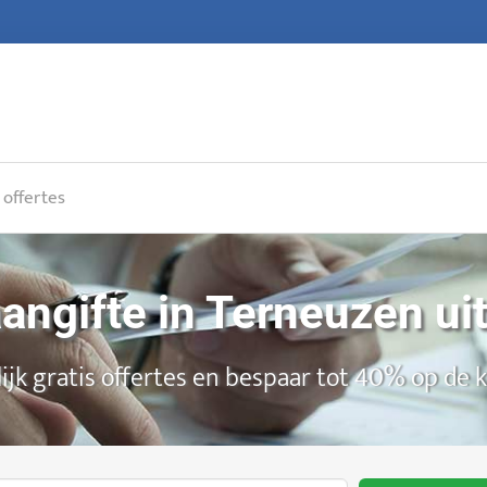
 offertes
angifte in Terneuzen u
ijk gratis offertes en bespaar tot 40% op de 