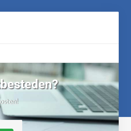
itbesteden?
kosten!