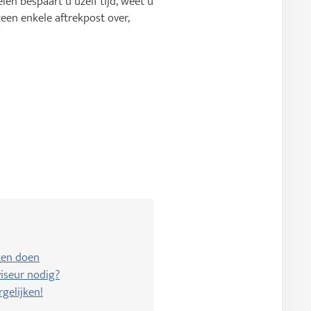
len bespaart u uzelf tijd, weet u
geen enkele aftrekpost over,
ten doen
iseur nodig?
rgelijken!