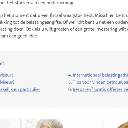
 met het starten van een onderneming.
op het moment dat u een fiscaal vraagstuk hebt. Misschien bent 
rekking tot de belastingaangifte. Of wellicht bent u net een ond
asting doen. Ook als u wilt groeien of een grote investering wilt
ndam een goed idee.
a:
viseur?
4.
Internationaal belastingadv
viseur?
5.
Tips voor vinden betrouwba
kelijk en particulier
6.
Besparen? Gratis offertes ve