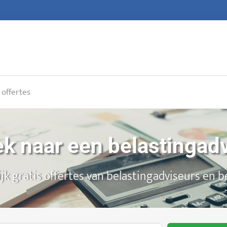
 offertes
k naar een belastingad
ijk gratis offertes van belastingadviseurs en b