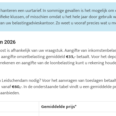
 hanteren een uurtarief. In sommige gevallen is het mogelijk om e
cifieke klussen, of misschien omdat u het hele jaar door gebruik 
van uw belastingadvieskantoor. Zo weet u vooraf precies wat u m
en 2026
kost is afhankelijk van uw vraagstuk. Aangifte van inkomstenbel
de aangifte omzetbelasting gemiddeld
€35,-
betaalt. Voor het dep
erekenen en aangifte van de loonbelasting kunt u rekening hou
s in Leidschendam nodig? Voor het aanvragen van toeslagen betaa
n vanaf
€60,-
. In de onderstaande tabel vindt u een gemiddelde pr
 aanbieden.
Gemiddelde prijs*