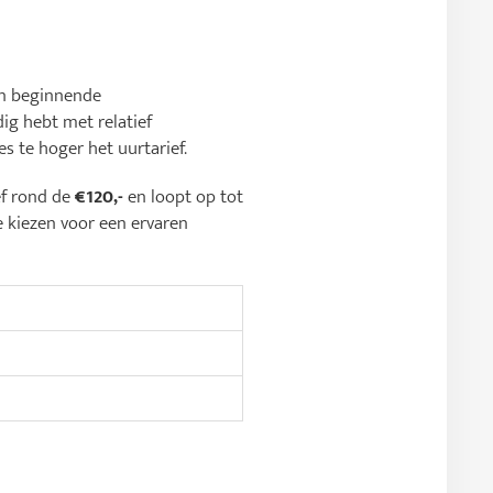
jn beginnende
ig hebt met relatief
s te hoger het uurtarief.
ef rond de
€120,-
en loopt op tot
e kiezen voor een ervaren