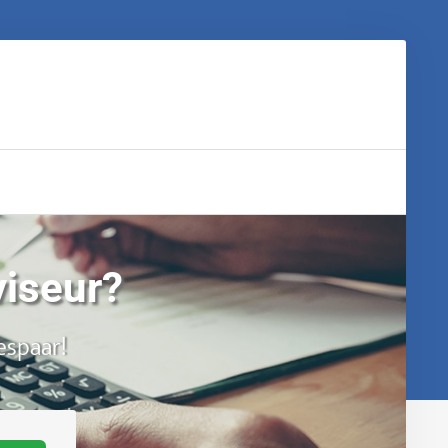
viseur?
espaar!