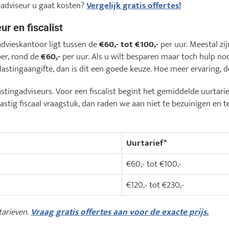
adviseur u gaat kosten?
Vergelijk gratis offertes!
ur en fiscalist
advieskantoor ligt tussen de
€60,- tot €100,-
per uur. Meestal zi
per, rond de
€60,-
per uur. Als u wilt besparen maar toch hulp nod
astingaangifte, dan is dit een goede keuze. Hoe meer ervaring, de
astingadviseurs. Voor een fiscalist begint het gemiddelde uurtari
astig fiscaal vraagstuk, dan raden we aan niet te bezuinigen en t
Uurtarief*
€60,- tot €100,-
€120,- tot €230,-
tarieven.
Vraag gratis offertes aan voor de exacte prijs.