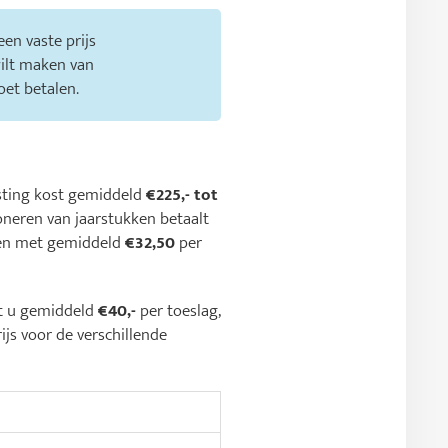
en vaste prijs
wilt maken van
oet betalen.
asting kost gemiddeld
€225,- tot
oneren van jaarstukken betaalt
den met gemiddeld
€32,50
per
lt u gemiddeld
€40,-
per toeslag,
ijs voor de verschillende