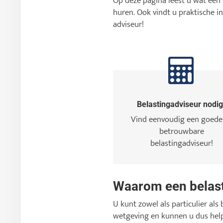
Op deze pagina leest u wat een 
huren. Ook vindt u praktische i
adviseur!
Belastingadviseur nodi
Vind eenvoudig een goede
betrouwbare
belastingadviseur!
Waarom een belast
U kunt zowel als particulier als 
wetgeving en kunnen u dus help