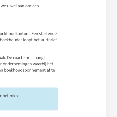
n we u wel aan om een
boekhoudkantoor. Een startende
 boekhouder loopt het uurtarief
k. De exacte prijs hangt
oor ondernemingen waarbij het
 een boekhoudabonnement af te
or het mkb,