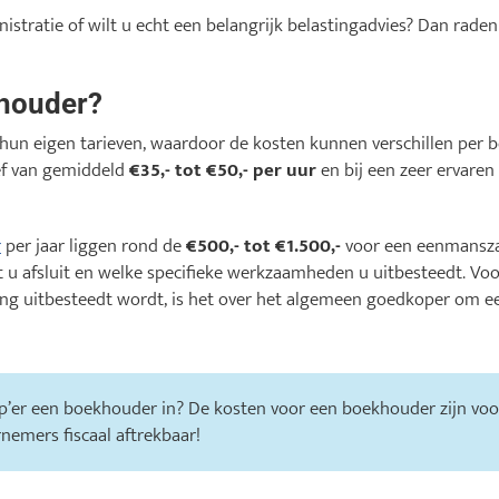
stratie of wilt u echt een belangrijk belastingadvies? Dan rade
khouder?
hun eigen tarieven, waardoor de kosten kunnen verschillen per 
ef van gemiddeld
€35,- tot €50,- per uur
en bij een zeer ervaren
r
per jaar liggen rond de
€500,- tot €1.500,-
voor een eenmanszaa
at u afsluit en welke specifieke werkzaamheden u uitbesteedt. V
ing uitbesteedt wordt, is het over het algemeen goedkoper om
zzp’er een boekhouder in? De kosten voor een boekhouder zijn vo
nemers fiscaal aftrekbaar!