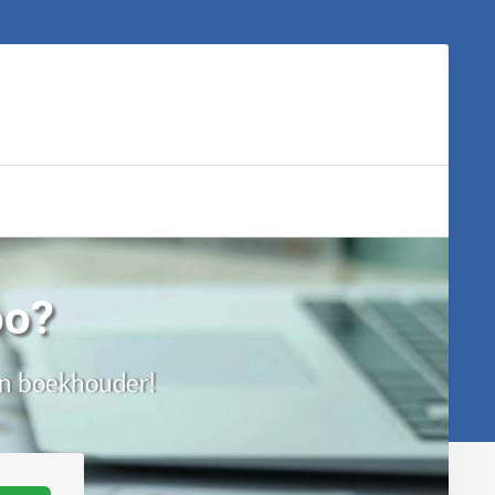
oo?
een boekhouder!