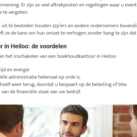
erneming. Er zijn zo veel aftrekposten en regelingen waar u even
e te vergeten.
uit te besteden houden zzp’ers en andere ondernemers bovendie
t ze de kans om hun omzet te verhogen zonder bang te zijn dat d
 in Heiloo: de voordelen
van het inschakelen van een boekhoudkantoor in Heiloo:
tijd en energie
iële administratie helemaal op orde is.
zelf weer terug, doordat u bespaart op de belasting of btw.
d van de financiële staat van uw bedrijf.