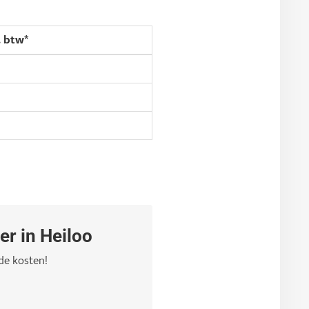
. btw*
r in Heiloo
de kosten!