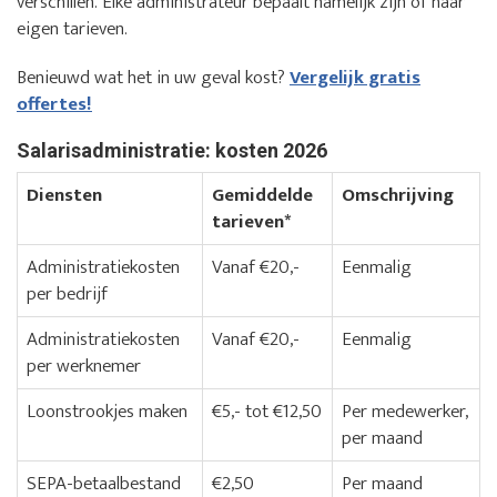
verschillen. Elke administrateur bepaalt namelijk zijn of haar
eigen tarieven.
Benieuwd wat het in uw geval kost?
Vergelijk gratis
offertes!
Salarisadministratie: kosten 2026
Diensten
Gemiddelde
Omschrijving
tarieven*
Administratiekosten
Vanaf €20,-
Eenmalig
per bedrijf
Administratiekosten
Vanaf €20,-
Eenmalig
per werknemer
Loonstrookjes maken
€5,- tot €12,50
Per medewerker,
per maand
SEPA-betaalbestand
€2,50
Per maand