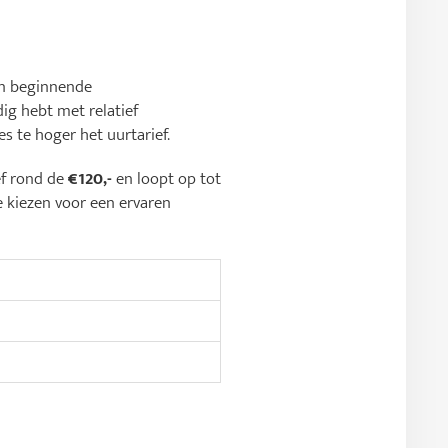
jn beginnende
ig hebt met relatief
s te hoger het uurtarief.
ef rond de
€120,-
en loopt op tot
e kiezen voor een ervaren