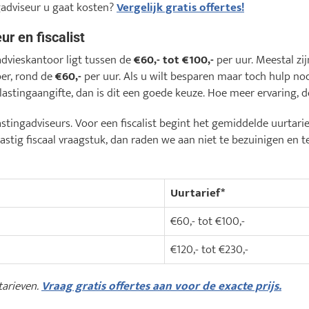
adviseur u gaat kosten?
Vergelijk gratis offertes!
ur en fiscalist
advieskantoor ligt tussen de
€60,- tot €100,-
per uur. Meestal zi
per, rond de
€60,-
per uur. Als u wilt besparen maar toch hulp nod
astingaangifte, dan is dit een goede keuze. Hoe meer ervaring, de
astingadviseurs. Voor een fiscalist begint het gemiddelde uurtari
astig fiscaal vraagstuk, dan raden we aan niet te bezuinigen en t
Uurtarief*
€60,- tot €100,-
€120,- tot €230,-
tarieven.
Vraag gratis offertes aan voor de exacte prijs.