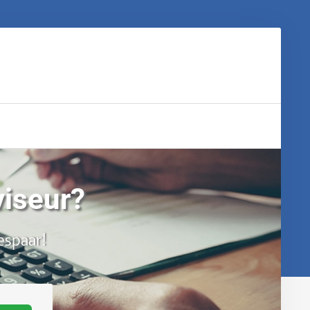
viseur?
espaar!