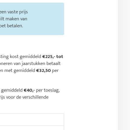
en vaste prijs
wilt maken van
oet betalen.
asting kost gemiddeld
€225,- tot
oneren van jaarstukken betaalt
den met gemiddeld
€32,50
per
 u gemiddeld
€40,-
per toeslag,
ijs voor de verschillende