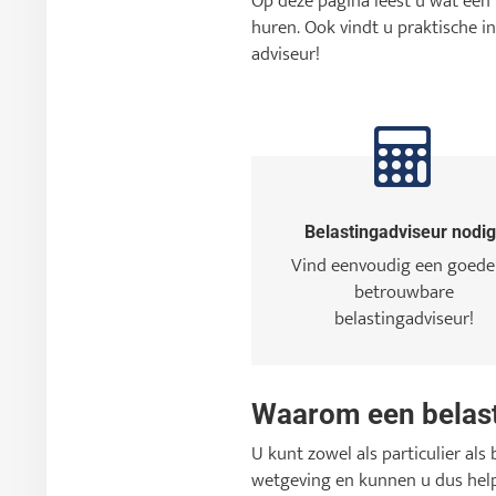
Op deze pagina leest u wat een 
huren. Ook vindt u praktische i
adviseur!
Belastingadviseur nodi
Vind eenvoudig een goede
betrouwbare
belastingadviseur!
Waarom een belast
U kunt zowel als particulier als 
wetgeving en kunnen u dus help