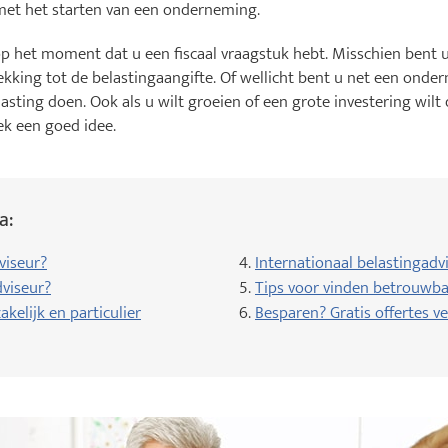
 met het starten van een onderneming.
op het moment dat u een fiscaal vraagstuk hebt. Misschien bent 
rekking tot de belastingaangifte. Of wellicht bent u net een ond
asting doen. Ook als u wilt groeien of een grote investering wilt
ek een goed idee.
a:
viseur?
4.
Internationaal belastingadv
viseur?
5.
Tips voor vinden betrouwba
kelijk en particulier
6.
Besparen? Gratis offertes ve