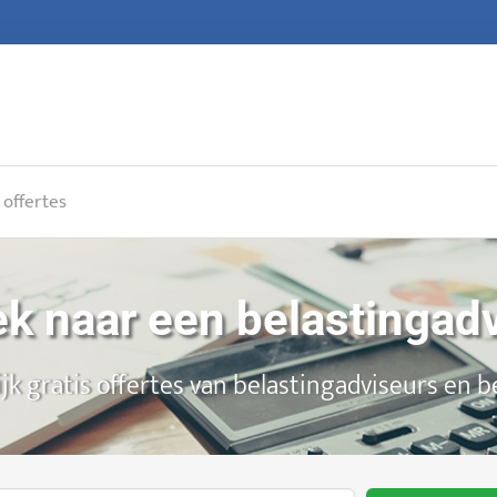
 offertes
k naar een belastingad
ijk gratis offertes van belastingadviseurs en b