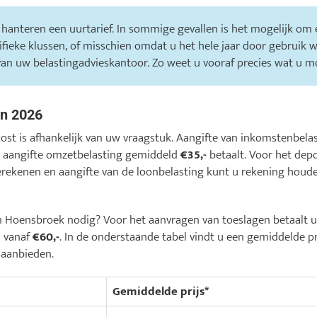
 hanteren een uurtarief. In sommige gevallen is het mogelijk om e
cifieke klussen, of misschien omdat u het hele jaar door gebruik 
van uw belastingadvieskantoor. Zo weet u vooraf precies wat u m
en 2026
kost is afhankelijk van uw vraagstuk. Aangifte van inkomstenbel
de aangifte omzetbelasting gemiddeld
€35,-
betaalt. Voor het dep
erekenen en aangifte van de loonbelasting kunt u rekening hou
s in Hoensbroek nodig? Voor het aanvragen van toeslagen betaalt
n vanaf
€60,-
. In de onderstaande tabel vindt u een gemiddelde pr
 aanbieden.
Gemiddelde prijs*