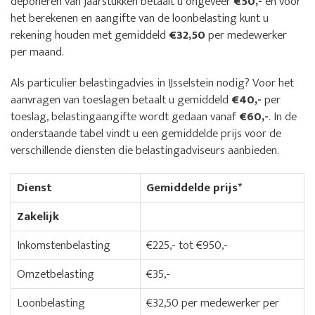
deponeren van jaarstukken betaalt u ongeveer
€50,-
en voor
het berekenen en aangifte van de loonbelasting kunt u
rekening houden met gemiddeld
€32,50
per medewerker
per maand.
Als particulier belastingadvies in IJsselstein nodig? Voor het
aanvragen van toeslagen betaalt u gemiddeld
€40,-
per
toeslag, belastingaangifte wordt gedaan vanaf
€60,-
. In de
onderstaande tabel vindt u een gemiddelde prijs voor de
verschillende diensten die belastingadviseurs aanbieden.
Dienst
Gemiddelde prijs*
Zakelijk
Inkomstenbelasting
€225,- tot €950,-
Omzetbelasting
€35,-
Loonbelasting
€32,50 per medewerker per