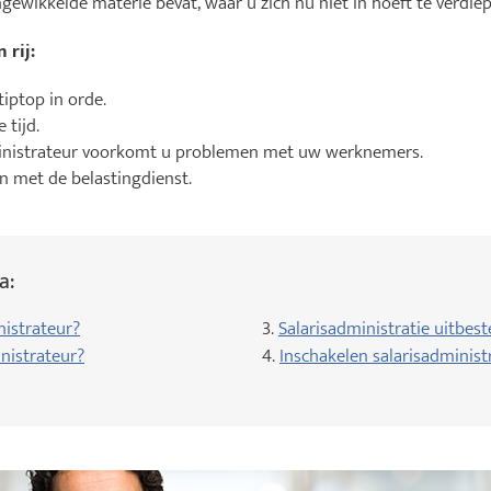
ingewikkelde materie bevat, waar u zich nu niet in hoeft te verdie
 rij:
tiptop in orde.
 tijd.
inistrateur voorkomt u problemen met uw werknemers.
 met de belastingdienst.
a:
nistrateur?
3.
Salarisadministratie uitbest
nistrateur?
4.
Inschakelen salarisadminist