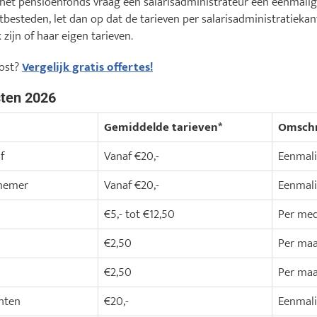
 het pensioenfonds vraag een salarisadministrateur een eenmali
itbesteden, let dan op dat de tarieven per salarisadministratiekan
zijn of haar eigen tarieven.
kost?
Vergelijk gratis offertes!
sten 2026
Gemiddelde tarieven*
Omschr
f
Vanaf €20,-
Eenmal
knemer
Vanaf €20,-
Eenmal
€5,- tot €12,50
Per med
€2,50
Per ma
€2,50
Per ma
hten
€20,-
Eenmal