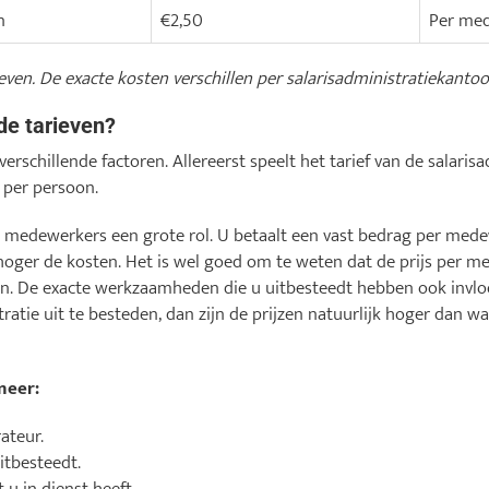
n
€2,50
Per med
ieven. De exacte kosten verschillen per salarisadministratiekanto
de tarieven?
 verschillende factoren. Allereerst speelt het tarief van de salari
t per persoon.
l medewerkers een grote rol. U betaalt een vast bedrag per med
hoger de kosten. Het is wel goed om te weten dat de prijs per 
n. De exacte werkzaamheden die u uitbesteedt hebben ook invloed
ratie uit te besteden, dan zijn de prijzen natuurlijk hoger dan wa
meer:
ateur.
itbesteedt.