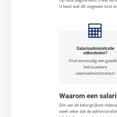
Op deze pagina leest u wat de s
U leest wat dit ongeveer kost en
Salarisadministratie
uitbesteden?
Vind eenvoudig een goede
betrouwbare
salarisadministrateur!
Waarom een salari
Eén van de belangrijkste redenen
weet zeker dat de administrati