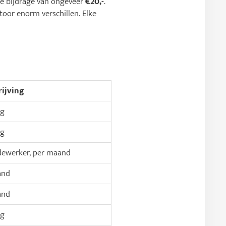
ge bijdrage van ongeveer
€20,-
.
toor enorm verschillen. Elke
ijving
ig
ig
ewerker, per maand
and
and
ig