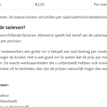
n
€2,50
Per med
ieven. De exacte kosten verschillen per salarisadministratiekanto
de tarieven?
 verschillende factoren. Allereerst speelt het tarief van de salari
t per persoon.
l medewerkers een grote rol. U betaalt een vast bedrag per med
hoger de kosten. Het is wel goed om te weten dat de prijs per 
n. De exacte werkzaamheden die u uitbesteedt hebben ook invloed
ratie uit te besteden, dan zijn de prijzen natuurlijk hoger dan wa
meer:
ateur.
itbesteedt.