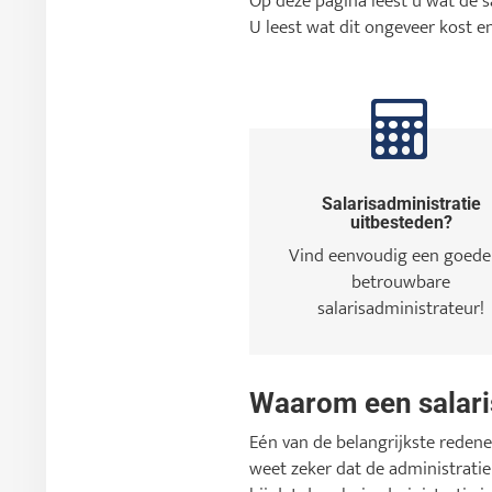
Op deze pagina leest u wat de s
U leest wat dit ongeveer kost en
Salarisadministratie
uitbesteden?
Vind eenvoudig een goede
betrouwbare
salarisadministrateur!
Waarom een salari
Eén van de belangrijkste redenen
weet zeker dat de administrati