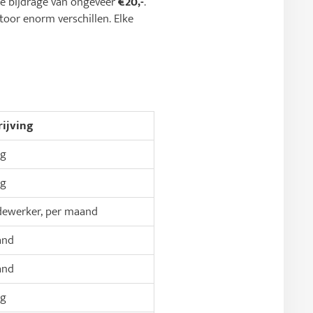
ge bijdrage van ongeveer
€20,-
.
toor enorm verschillen. Elke
ijving
ig
ig
ewerker, per maand
and
and
ig