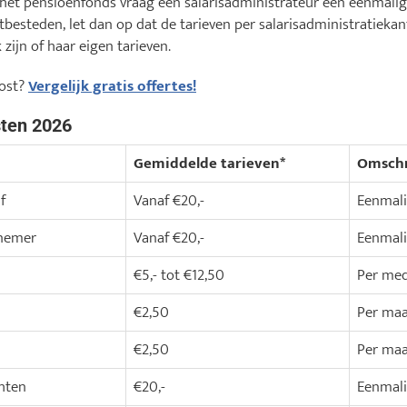
 het pensioenfonds vraag een salarisadministrateur een eenmali
itbesteden, let dan op dat de tarieven per salarisadministratiekan
zijn of haar eigen tarieven.
kost?
Vergelijk gratis offertes!
sten 2026
Gemiddelde tarieven*
Omschr
f
Vanaf €20,-
Eenmal
knemer
Vanaf €20,-
Eenmal
€5,- tot €12,50
Per med
€2,50
Per ma
€2,50
Per ma
hten
€20,-
Eenmal