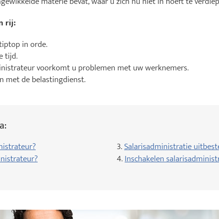
ingewikkelde materie bevat, waar u zich nu niet in hoeft te verdie
 rij:
tiptop in orde.
 tijd.
inistrateur voorkomt u problemen met uw werknemers.
 met de belastingdienst.
a:
nistrateur?
3.
Salarisadministratie uitbest
nistrateur?
4.
Inschakelen salarisadminist