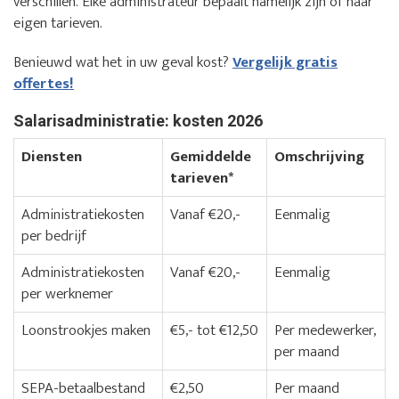
verschillen. Elke administrateur bepaalt namelijk zijn of haar
eigen tarieven.
Benieuwd wat het in uw geval kost?
Vergelijk gratis
offertes!
Salarisadministratie: kosten 2026
Diensten
Gemiddelde
Omschrijving
tarieven*
Administratiekosten
Vanaf €20,-
Eenmalig
per bedrijf
Administratiekosten
Vanaf €20,-
Eenmalig
per werknemer
Loonstrookjes maken
€5,- tot €12,50
Per medewerker,
per maand
SEPA-betaalbestand
€2,50
Per maand