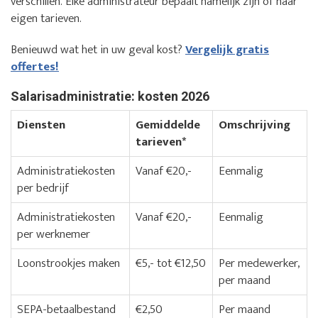
verschillen. Elke administrateur bepaalt namelijk zijn of haar
eigen tarieven.
Benieuwd wat het in uw geval kost?
Vergelijk gratis
offertes!
Salarisadministratie: kosten 2026
Diensten
Gemiddelde
Omschrijving
tarieven*
Administratiekosten
Vanaf €20,-
Eenmalig
per bedrijf
Administratiekosten
Vanaf €20,-
Eenmalig
per werknemer
Loonstrookjes maken
€5,- tot €12,50
Per medewerker,
per maand
SEPA-betaalbestand
€2,50
Per maand